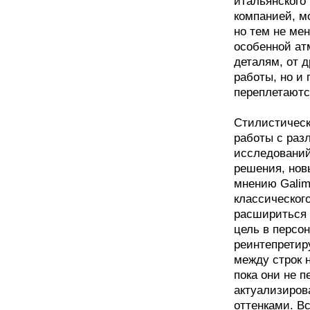
итальянского 
компанией, м
но тем не ме
особенной ат
деталям, от 
работы, но и 
переплетаютс
Стилистическ
работы с раз
исследований
решения, нов
мнению Galim
классическог
расшириться 
цель в персон
реинтепретиру
между строк 
пока они не п
актуализиров
оттенками. В