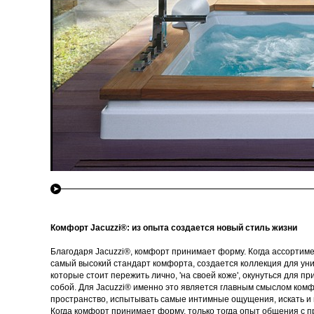
Комфорт Jacuzzi®: из опыта создается новый стиль жизни
Благодаря Jacuzzi®, комфорт принимает форму. Когда ассортим
самый высокий стандарт комфорта, создается коллекция для у
которые стоит пережить лично, 'на своей коже', окунуться для п
собой. Для Jacuzzi® именно это является главным смыслом комф
пространство, испытывать самые интимные ощущения, искать и 
Когда комфорт принимает форму, только тогда опыт общения с п