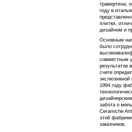
травертина, 
году в италь
представленн
плитки, отли
дизайном и п
Основным нап
было сотрудн
высококвалиф
совместным у
результатов 
счете опреде
экслюзивной 
1994 году фа
технологичес
дизайнерским
забота о мел
Ceramiche Art
этой фабрики
заказчиков.